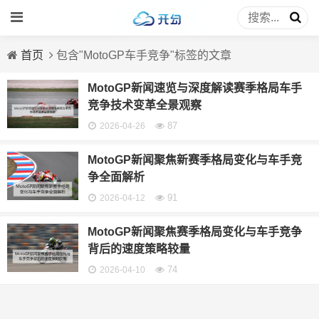
首页
包含"MotoGP车手竞争"标签的文章
MotoGP新闻速览与深度解读赛季格局车手
竞争技术变革全景观察
87
2026-04-26
MotoGP新闻聚焦新赛季格局变化与车手竞
争全面解析
91
2026-04-12
MotoGP新闻聚焦赛季格局变化与车手竞争
背后的速度策略较量
74
2026-04-10