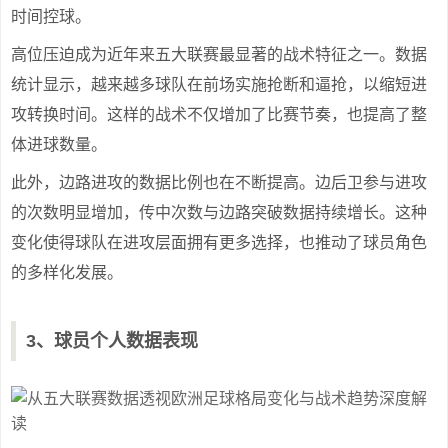
时间控球。
高位压迫成为近年来五大联赛最显著的战术特征之一。数据
统计显示，越来越多球队在前场实施抢断和逼抢，以缩短进
攻转换时间。这样的战术不仅增加了比赛节奏，也提高了整
体进球数量。
此外，边路进攻的数据比例也在不断提高。边后卫参与进攻
的次数明显增加，传中次数与边路突破数据持续增长。这种
变化使得球队在进攻层面拥有更多选择，也推动了球员角色
的多样化发展。
3、球员个人数据表现