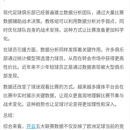
现代足球俱乐部已经普遍建立数据分析团队，通过大量比赛
数据辅助战术决策。教练组可以利用数据分析对手弱点，同
时优化球队自身的战术安排。这种方式让比赛准备更加科学
化。
在球员引援方面，数据分析同样发挥着关键作用。许多俱乐
部通过统计模型筛选潜力球员，从而在转会市场中获得更高
性价比。近年来不少年轻球员正是通过数据表现被大型俱乐
部发现。
数据还改变了球迷观看比赛的方式。越来越多媒体平台会在
比赛中实时展示关键数据，让观众更直观地理解比赛节奏与
战术变化。这种趋势也让足球讨论变得更加理性和深入。
总结：
综合来看，
开云
五大联赛数据不仅反映了欧洲足球当前的竞