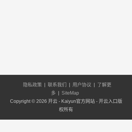
隐私政策
|
联系我们
|
用户协议
|
了解更
多
|
SiteMap
Copyright © 2026 开云 - Kaiyun官方网站 - 开云入口版
权所有