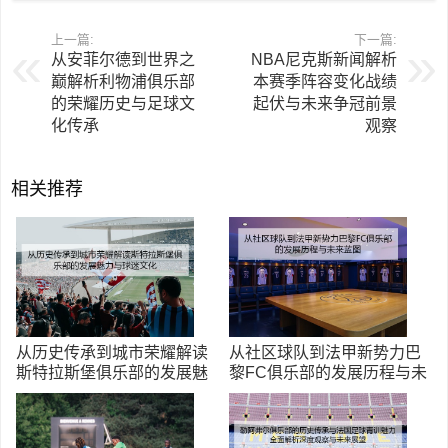
上一篇:
下一篇:
从安菲尔德到世界之
NBA尼克斯新闻解析
巅解析利物浦俱乐部
本赛季阵容变化战绩
的荣耀历史与足球文
起伏与未来争冠前景
化传承
观察
相关推荐
从历史传承到城市荣耀解读
从社区球队到法甲新势力巴
斯特拉斯堡俱乐部的发展魅
黎FC俱乐部的发展历程与未
力与球迷文化
来蓝图