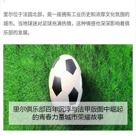
里尔位于法国北部，是一座拥有工业历史和浓厚文化氛围的
城市。当地球迷对足球充满热情，这种情感也深深影响着俱
乐部的发展。