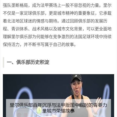
强队垄断格局，成为法甲赛场上一股不容忽视的力量。里尔
不仅是一家足球俱乐部，更是城市精神的重要象征，它承载
着北法地区球迷的情感与期待。通过回顾俱乐部的发展历
程、青训体系、战术风格以及城市文化背景，可以更全面地
理解里尔俱乐部为何能够在竞争激烈的法国足球环境中持续
保持活力，并不断书写属于自己的故事。
一、俱乐部历史积淀